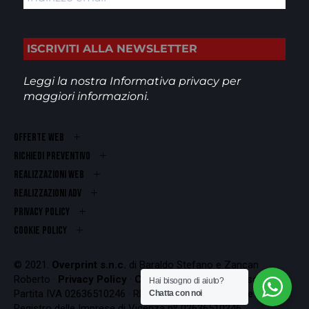
Leggi la nostra
Informativa privacy
per
maggiori informazioni.
OFFERTE WEB
RICHIEDI PREVENTIVO
REALIZZAZIONI WEB
Realizzazioni ADV
PRIVACY POLICY
COOKIE POLICY
© 2021.
Overprint s.n.c.
di Baraldo Stefano e Zancan
Roberto ·
Privacy Policy
·
Cookie Policy
Codice Fiscale e
Hai bisogno di aiuto?
Partita IVA 02636510246 · REA VI-262407 · Iscrizione al
Chatta con noi
Registro delle Imprese di Vicenza nº 02636510246