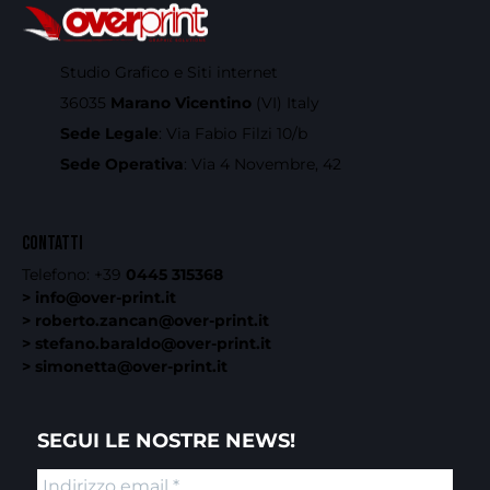
Studio Grafico e Siti internet
36035
Marano Vicentino
(VI) Italy
Sede Legale
: Via Fabio Filzi 10/b
Sede Operativa
: Via 4 Novembre, 42
CONTATTI
Telefono:
+39
0445 315368
> info@over-print.it
> roberto.zancan@over-print.it
> stefano.baraldo@over-print.it
> simonetta@over-print.it
SEGUI LE NOSTRE NEWS!