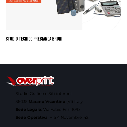
STUDIO TECNICO PREBIANCA BRUNI
Studio Grafico e Siti internet
36035
Marano Vicentino
(VI) Italy
Sede Legale
: Via Fabio Filzi 10/b
Sede Operativa
: Via 4 Novembre, 42