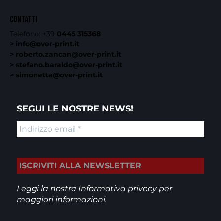
CONTATTI
Telefono:
+39
0445 315368
> info@over-print.it
> roberto.zancan@over-print.it
> stefano.baraldo@over-print.it
> simonetta@over-print.it
SEGUI LE NOSTRE NEWS!
Leggi la nostra
Informativa privacy
per
maggiori informazioni.