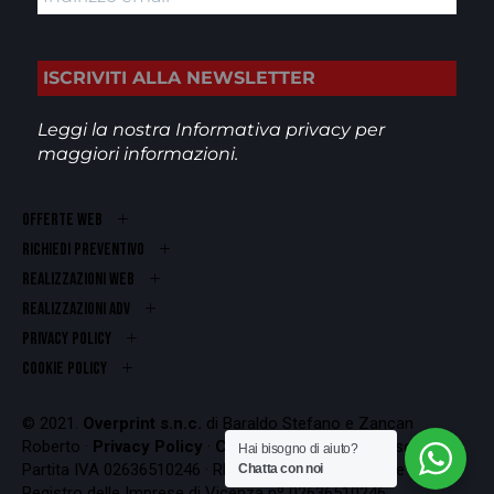
Leggi la nostra
Informativa privacy
per
maggiori informazioni.
OFFERTE WEB
RICHIEDI PREVENTIVO
REALIZZAZIONI WEB
Realizzazioni ADV
PRIVACY POLICY
COOKIE POLICY
© 2021.
Overprint s.n.c.
di Baraldo Stefano e Zancan
Roberto ·
Privacy Policy
·
Cookie Policy
Codice Fiscale e
Hai bisogno di aiuto?
Partita IVA 02636510246 · REA VI-262407 · Iscrizione al
Chatta con noi
Registro delle Imprese di Vicenza nº 02636510246