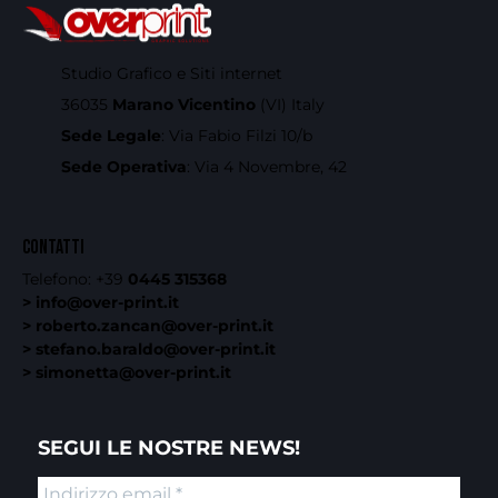
Studio Grafico e Siti internet
36035
Marano Vicentino
(VI) Italy
Sede Legale
: Via Fabio Filzi 10/b
Sede Operativa
: Via 4 Novembre, 42
CONTATTI
Telefono:
+39
0445 315368
> info@over-print.it
> roberto.zancan@over-print.it
> stefano.baraldo@over-print.it
> simonetta@over-print.it
SEGUI LE NOSTRE NEWS!