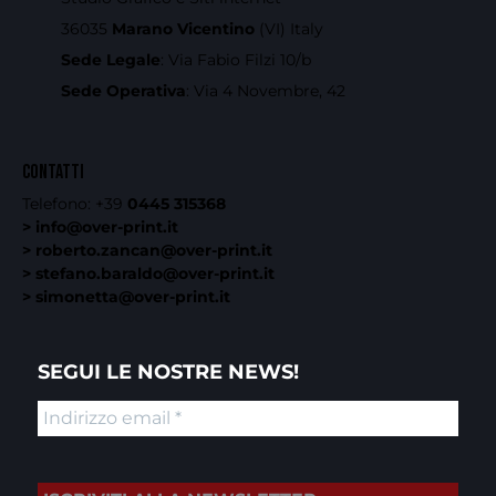
36035
Marano Vicentino
(VI) Italy
Sede Legale
: Via Fabio Filzi 10/b
Sede Operativa
: Via 4 Novembre, 42
CONTATTI
Telefono:
+39
0445 315368
> info@over-print.it
> roberto.zancan@over-print.it
> stefano.baraldo@over-print.it
> simonetta@over-print.it
SEGUI LE NOSTRE NEWS!