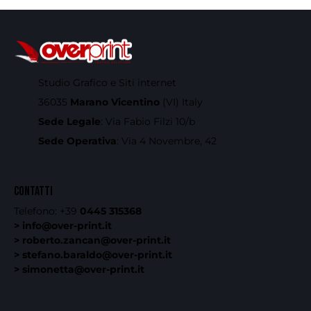
Studio Grafico e Siti internet
36035
Marano Vicentino
(VI) Italy
Sede Legale
: Via Fabio Filzi 10/b
Sede Operativa
: Via 4 Novembre, 42
CONTATTI
Telefono:
+39
0445 315368
> info@over-print.it
> roberto.zancan@over-print.it
> stefano.baraldo@over-print.it
> simonetta@over-print.it