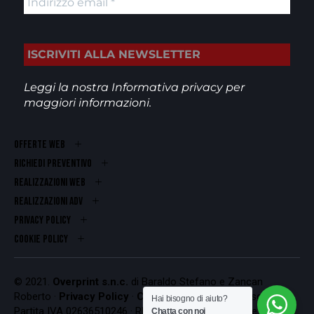
Leggi la nostra
Informativa privacy
per
maggiori informazioni.
OFFERTE WEB
RICHIEDI PREVENTIVO
REALIZZAZIONI WEB
Realizzazioni ADV
PRIVACY POLICY
COOKIE POLICY
© 2021.
Overprint s.n.c.
di Baraldo Stefano e Zancan
Roberto ·
Privacy Policy
·
Cookie Policy
Codice Fiscale e
Hai bisogno di aiuto?
Partita IVA 02636510246 · REA VI-262407 · Iscrizione al
Chatta con noi