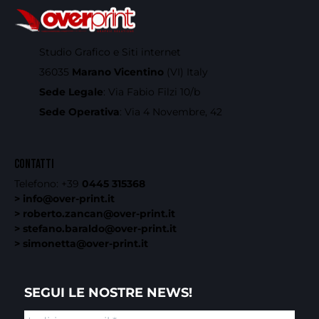
Studio Grafico e Siti internet
36035
Marano Vicentino
(VI) Italy
Sede Legale
: Via Fabio Filzi 10/b
Sede Operativa
: Via 4 Novembre, 42
CONTATTI
Telefono:
+39
0445 315368
> info@over-print.it
> roberto.zancan@over-print.it
> stefano.baraldo@over-print.it
> simonetta@over-print.it
SEGUI LE NOSTRE NEWS!