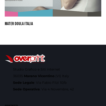
MATER DOULA ITALIA
Studio Grafico e Siti internet
36035
Marano Vicentino
(VI) Italy
Sede Legale
: Via Fabio Filzi 10/b
Sede Operativa
: Via 4 Novembre, 42