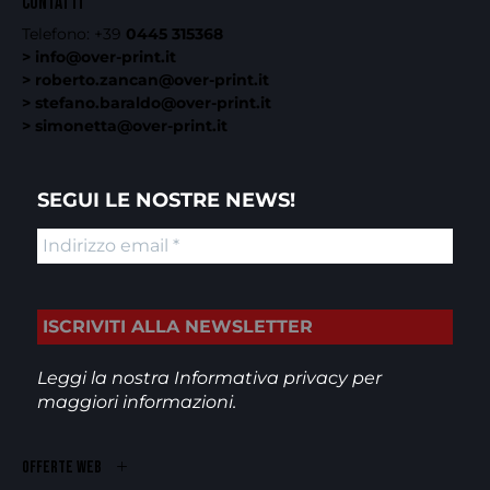
CONTATTI
Telefono:
+39
0445 315368
> info@over-print.it
> roberto.zancan@over-print.it
> stefano.baraldo@over-print.it
> simonetta@over-print.it
SEGUI LE NOSTRE NEWS!
Leggi la nostra
Informativa privacy
per
maggiori informazioni.
OFFERTE WEB