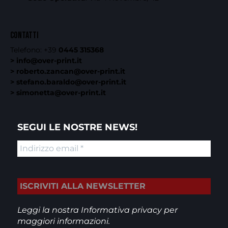
CONTATTI
Telefono:
+39
0445 315368
> info@over-print.it
> roberto.zancan@over-print.it
> stefano.baraldo@over-print.it
> simonetta@over-print.it
SEGUI LE NOSTRE NEWS!
Leggi la nostra
Informativa privacy
per
maggiori informazioni.