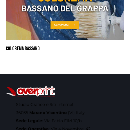
COLOREMA BASSANO
Studio Grafico e Siti internet
36035
Marano Vicentino
(VI) Italy
Sede Legale
: Via Fabio Filzi 10/b
Sede Operativa
: Via 4 Novembre, 42