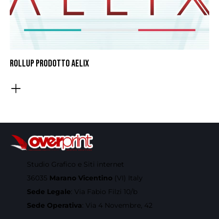
ROLLUP PRODOTTO AELIX
Studio Grafico e Siti internet
36035
Marano Vicentino
(VI) Italy
Sede Legale
: Via Fabio Filzi 10/b
Sede Operativa
: Via 4 Novembre, 42