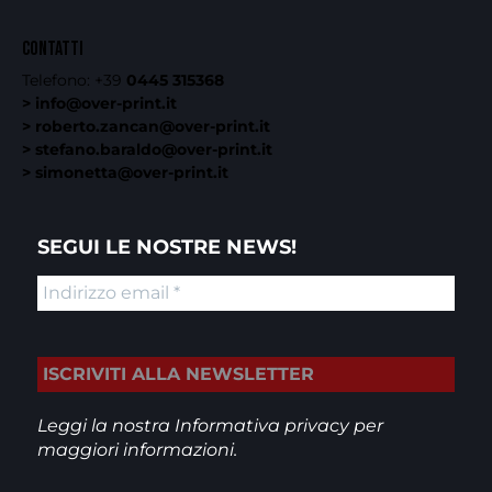
CONTATTI
Telefono:
+39
0445 315368
> info@over-print.it
> roberto.zancan@over-print.it
> stefano.baraldo@over-print.it
> simonetta@over-print.it
SEGUI LE NOSTRE NEWS!
Leggi la nostra
Informativa privacy
per
maggiori informazioni.