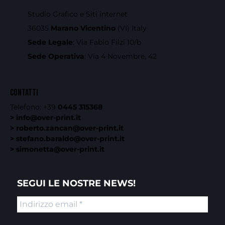
Studio Grafico e Siti internet
36035
Marano Vicentino
(VI) Italy
Sede Legale
: Via Fabio Filzi 10/b
Sede Operativa
: Via 4 Novembre, 42
CONTATTI
Telefono:
+39
0445 315368
> info@over-print.it
> roberto.zancan@over-print.it
> stefano.baraldo@over-print.it
> simonetta@over-print.it
SEGUI LE NOSTRE NEWS!