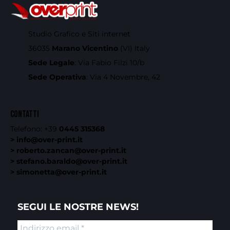
Studio Grafico e Siti internet
36035
Marano Vicentino
(VI) Italy
Sede Legale
: Via Fabio Filzi 10/b
Sede Operativa
: Via 4 Novembre, 42
CONTATTI
Telefono:
+39
0445 315368
> info@over-print.it
> roberto.zancan@over-print.it
> stefano.baraldo@over-print.it
> simonetta@over-print.it
SEGUI LE NOSTRE NEWS!