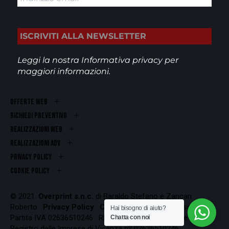
Leggi la nostra
Informativa privacy
per
maggiori informazioni.
OFFERTE WEB
RICHIEDI PREVENTIVO
REALIZZAZIONI WEB
Realizzazioni ADV
PRIVACY POLICY
COOKIE POLICY
© 2021.
Overprint s.n.c.
di Baraldo Stefano e Zancan
Roberto ·
Privacy Policy
·
Cookie Policy
Codice Fiscale e
Hai bisogno di aiuto?
Partita IVA 02636510246 · REA VI-262407 · Iscrizione al
Chatta con noi
Registro delle Imprese di Vicenza nº 02636510246