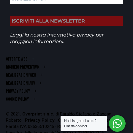
Leggi la nostra
Informativa privacy
per
maggiori informazioni.
OFFERTE WEB
RICHIEDI PREVENTIVO
REALIZZAZIONI WEB
Realizzazioni ADV
PRIVACY POLICY
COOKIE POLICY
© 2021.
Overprint s.n.c.
di Baraldo Stefano e Zancan
Roberto ·
Privacy Policy
·
Cookie Policy
Codice Fiscale e
Hai bisogno di aiuto?
Partita IVA 02636510246 · REA VI-262407 · Iscrizione al
Chatta con noi
Registro delle Imprese di Vicenza nº 02636510246