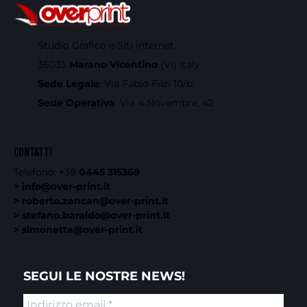
Studio Grafico e Siti internet
36035
Marano Vicentino
(VI) Italy
Sede Legale
: Via Fabio Filzi 10/b
Sede Operativa
: Via 4 Novembre, 42
CONTATTI
Telefono:
+39
0445 315368
> info@over-print.it
> roberto.zancan@over-print.it
> stefano.baraldo@over-print.it
> simonetta@over-print.it
SEGUI LE NOSTRE NEWS!