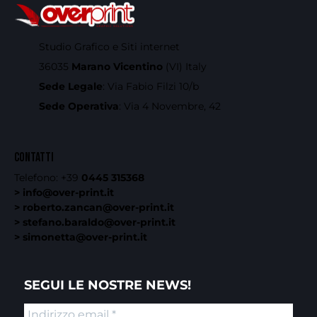
Studio Grafico e Siti internet
36035
Marano Vicentino
(VI) Italy
Sede Legale
: Via Fabio Filzi 10/b
Sede Operativa
: Via 4 Novembre, 42
CONTATTI
Telefono:
+39
0445 315368
> info@over-print.it
> roberto.zancan@over-print.it
> stefano.baraldo@over-print.it
> simonetta@over-print.it
SEGUI LE NOSTRE NEWS!