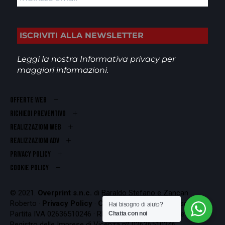
Leggi la nostra
Informativa privacy
per
maggiori informazioni.
OFFERTE WEB
RICHIEDI PREVENTIVO
REALIZZAZIONI WEB
Realizzazioni ADV
PRIVACY POLICY
COOKIE POLICY
© 2021.
Overprint s.n.c.
di Baraldo Stefano e Zancan
Roberto ·
Privacy Policy
·
Cookie Policy
Codice Fiscale e
Hai bisogno di aiuto?
Partita IVA 02636510246 · REA VI-262407 · Iscrizione al
Chatta con noi
Registro delle Imprese di Vicenza nº 02636510246