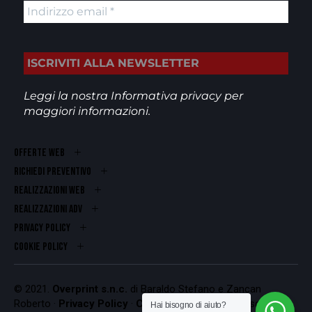
Leggi la nostra
Informativa privacy
per
maggiori informazioni.
OFFERTE WEB
RICHIEDI PREVENTIVO
REALIZZAZIONI WEB
Realizzazioni ADV
PRIVACY POLICY
COOKIE POLICY
© 2021.
Overprint s.n.c.
di Baraldo Stefano e Zancan
Roberto ·
Privacy Policy
·
Cookie Policy
Codice Fiscale e
Hai bisogno di aiuto?