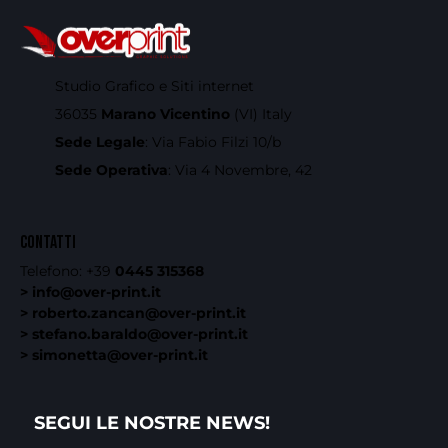
Studio Grafico e Siti internet
36035
Marano Vicentino
(VI) Italy
Sede Legale
: Via Fabio Filzi 10/b
Sede Operativa
: Via 4 Novembre, 42
CONTATTI
Telefono:
+39
0445 315368
> info@over-print.it
> roberto.zancan@over-print.it
> stefano.baraldo@over-print.it
> simonetta@over-print.it
SEGUI LE NOSTRE NEWS!