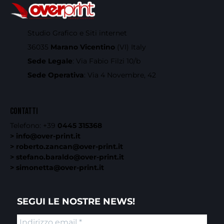
Studio Grafico e Siti internet
36035
Marano Vicentino
(VI) Italy
Sede Legale
: Via Fabio Filzi 10/b
Sede Operativa
: Via 4 Novembre, 42
CONTATTI
Telefono:
+39
0445 315368
> info@over-print.it
> roberto.zancan@over-print.it
> stefano.baraldo@over-print.it
> simonetta@over-print.it
SEGUI LE NOSTRE NEWS!