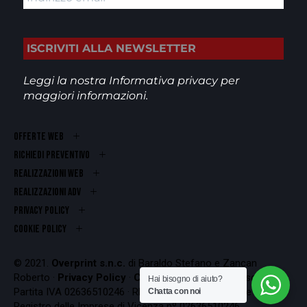
Leggi la nostra
Informativa privacy
per
maggiori informazioni.
OFFERTE WEB
RICHIEDI PREVENTIVO
REALIZZAZIONI WEB
Realizzazioni ADV
PRIVACY POLICY
COOKIE POLICY
© 2021.
Overprint s.n.c.
di Baraldo Stefano e Zancan
Roberto ·
Privacy Policy
·
Cookie Policy
Codice Fiscale e
Hai bisogno di aiuto?
Partita IVA 02636510246 · REA VI-262407 · Iscrizione al
Chatta con noi
Registro delle Imprese di Vicenza nº 02636510246