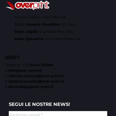
Studio Grafico e Siti internet
36035
Marano Vicentino
(VI) Italy
Sede Legale
: Via Fabio Filzi 10/b
Sede Operativa
: Via 4 Novembre, 42
CONTATTI
Telefono:
+39
0445 315368
> info@over-print.it
> roberto.zancan@over-print.it
> stefano.baraldo@over-print.it
> simonetta@over-print.it
SEGUI LE NOSTRE NEWS!