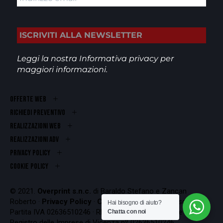
Leggi la nostra
Informativa privacy
per
maggiori informazioni.
OFFERTE WEB
RICHIEDI PREVENTIVO
REALIZZAZIONI WEB
Realizzazioni ADV
PRIVACY POLICY
COOKIE POLICY
© 2021.
Overprint s.n.c.
di Baraldo Stefano e Zancan
Roberto ·
Privacy Policy
·
Cookie Policy
Codice Fiscale e
Hai bisogno di aiuto?
Partita IVA 02636510246 · REA VI-262407 · Iscrizione al
Chatta con noi
Registro delle Imprese di Vicenza nº 02636510246