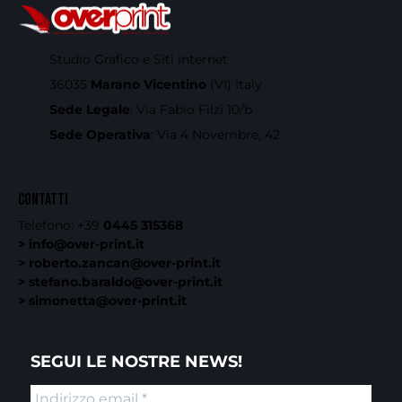
Studio Grafico e Siti internet
36035
Marano Vicentino
(VI) Italy
Sede Legale
: Via Fabio Filzi 10/b
Sede Operativa
: Via 4 Novembre, 42
CONTATTI
Telefono:
+39
0445 315368
> info@over-print.it
> roberto.zancan@over-print.it
> stefano.baraldo@over-print.it
> simonetta@over-print.it
SEGUI LE NOSTRE NEWS!