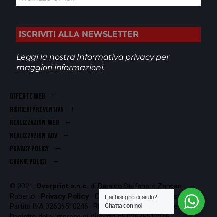
Leggi la nostra
Informativa privacy
per
maggiori informazioni.
OFFERTE WEB
RICHIEDI PREVENTIVO
REALIZZAZIONI WEB
Realizzazioni ADV
PRIVACY POLICY
COOKIE POLICY
© 2021.
Overprint s.n.c.
di Baraldo Stefano e Zancan
Roberto ·
Privacy Policy
·
Cookie Policy
Codice Fiscale e
Hai bisogno di aiuto?
Partita IVA 02636510246 · REA VI-262407 · Iscrizione al
Chatta con noi
Registro delle Imprese di Vicenza nº 02636510246