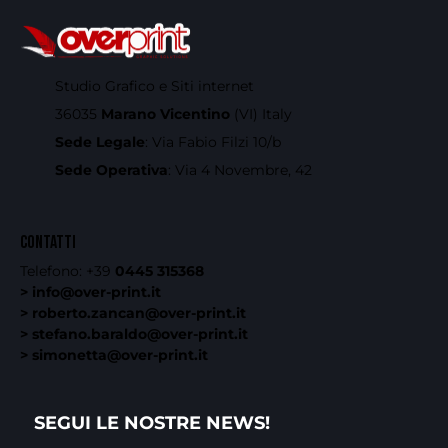
Studio Grafico e Siti internet
36035
Marano Vicentino
(VI) Italy
Sede Legale
: Via Fabio Filzi 10/b
Sede Operativa
: Via 4 Novembre, 42
CONTATTI
Telefono:
+39
0445 315368
> info@over-print.it
> roberto.zancan@over-print.it
> stefano.baraldo@over-print.it
> simonetta@over-print.it
SEGUI LE NOSTRE NEWS!