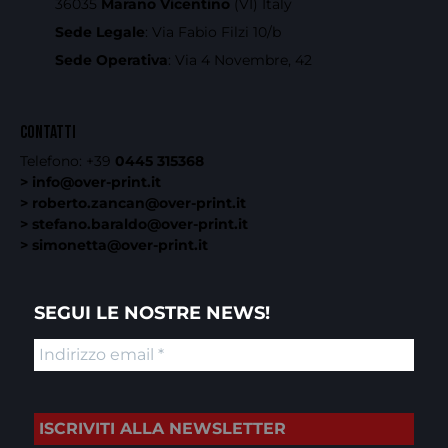
36035
Marano Vicentino
(VI) Italy
Sede Legale
: Via Fabio Filzi 10/b
Sede Operativa
: Via 4 Novembre, 42
CONTATTI
Telefono:
+39
0445 315368
> info@over-print.it
> roberto.zancan@over-print.it
> stefano.baraldo@over-print.it
> simonetta@over-print.it
SEGUI LE NOSTRE NEWS!