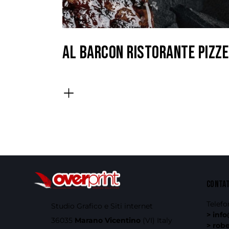
AL BARCON RISTORANTE PIZZE
CONTA
Telefo
Studio Grafico e Siti internet
> info
36035
Marano Vicentino
(VI) Italy
> rob