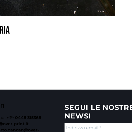
RIA
TTI
SEGUI LE NOSTR
NEWS!
no:
+39
0445 315368
@over-print.it
erto.zancan@over-