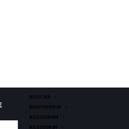
OFFERTE WEB
E
RICHIEDI PREVENTIVO
REALIZZAZIONI WEB
Realizzazioni ADV