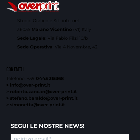
Studio Grafico e Siti internet
36035
Marano Vicentino
(VI) Italy
Sede Legale
: Via Fabio Filzi 10/b
Sede Operativa
: Via 4 Novembre, 42
CONTATTI
Telefono:
+39
0445 315368
> info@over-print.it
> roberto.zancan@over-print.it
> stefano.baraldo@over-print.it
> simonetta@over-print.it
SEGUI LE NOSTRE NEWS!