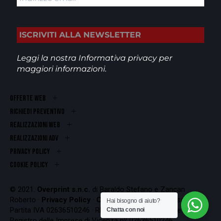
Leggi la nostra
Informativa privacy
per
maggiori informazioni.
OFFERTE WEB
RICHIEDI PREVENTIVO
REALIZZAZIONI WEB
Realizzazioni ADV
PRIVACY POLICY
COOKIE POLICY
© 2021.
Overprint s.n.c.
di Baraldo Stefano e Zancan
Roberto ·
Privacy Policy
·
Cookie Policy
Codice Fiscale e
Hai bisogno di aiuto?
Partita IVA 02636510246 · REA VI-262407 · Iscrizione al
Chatta con noi
Registro delle Imprese di Vicenza nº 02636510246