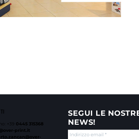
TTI
SEGUI LE NOSTR
NEWS!
no:
+39
0445 315368
@over-print.it
erto.zancan@over-