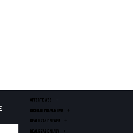
OFFERTE WEB
E
RICHIEDI PREVENTIVO
REALIZZAZIONI WEB
Realizzazioni ADV