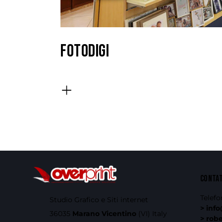
FOTODIGI
CONTA
Telefo
Studio Grafico e Siti internet
> info
36035
Marano Vicentino
(VI) Italy
> rob