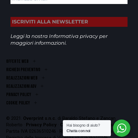
Leggi la nostra
Informativa privacy
per
maggiori informazioni.
OFFERTE WEB
RICHIEDI PREVENTIVO
REALIZZAZIONI WEB
Realizzazioni ADV
PRIVACY POLICY
COOKIE POLICY
© 2021.
Overprint s.n.c.
di Baraldo Stefano e Zancan
Roberto ·
Privacy Policy
·
Cookie Policy
Codice Fiscale e
Hai bisogno di aiuto?
Partita IVA 02636510246 · REA VI-262407 · Iscrizione al
Chatta con noi
Registro delle Imprese di Vicenza nº 02636510246