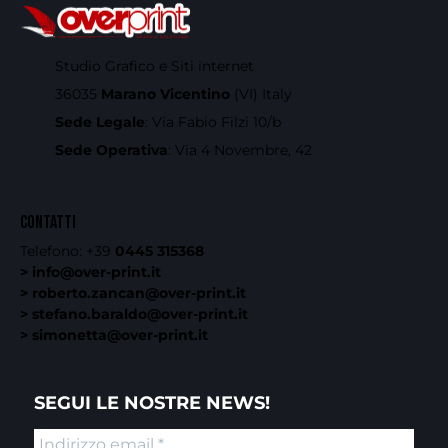
Studio Grafico e Siti internet
36035
Marano Vicentino
(VI) Italy
Sede Legale
: Via Fabio Filzi 10/b
Sede Operativa
: Via 4 Novembre, 42
CONTATTI
Telefono:
+39
0445 315368
> info@over-print.it
> roberto.zancan@over-print.it
> stefano.baraldo@over-print.it
> simonetta@over-print.it
SEGUI LE NOSTRE NEWS!