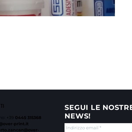
TTI
SEGUI LE NOSTR
NEWS!
no:
+39
0445 315368
@over-print.it
erto.zancan@over-