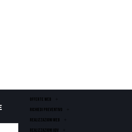
OFFERTE WEB
E
RICHIEDI PREVENTIVO
REALIZZAZIONI WEB
Realizzazioni ADV