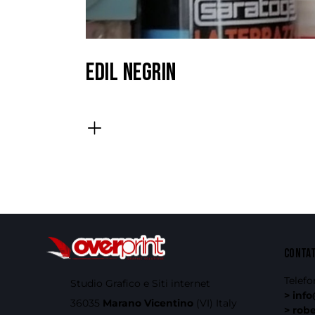
EDIL NEGRIN
CONTA
Telefo
Studio Grafico e Siti internet
> info
36035
Marano Vicentino
(VI) Italy
> rob