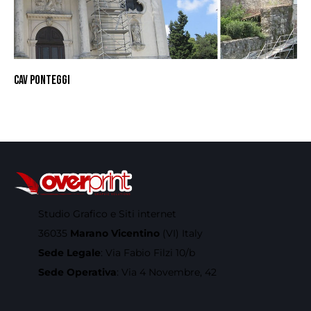
CAV PONTEGGI
Studio Grafico e Siti internet
36035
Marano Vicentino
(VI) Italy
Sede Legale
: Via Fabio Filzi 10/b
Sede Operativa
: Via 4 Novembre, 42