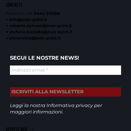
CONTATTI
Telefono:
+39
0445 315368
> info@over-print.it
> roberto.zancan@over-print.it
> stefano.baraldo@over-print.it
> simonetta@over-print.it
SEGUI LE NOSTRE NEWS!
Leggi la nostra
Informativa privacy
per
maggiori informazioni.
OFFERTE WEB