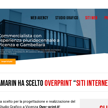
WEB AGENCY
STUDIO GRAFICO
SITI WEB
PR
AMARIN HA SCELTO
OVERPRINT
“
SITI INTERN
a scelto per la progettazione e realizzazione del
Studio Grafico a Vicenza
Over-print.it
!