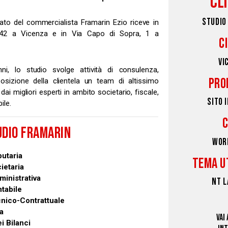
CL
STUDIO
ato del commercialista Framarin Ezio riceve in
 42 a Vicenza e in Via Capo di Sopra, 1 a
C
VI
nni, lo studio svolge attività di consulenza,
PRO
sizione della clientela un team di altissimo
dai migliori esperti in ambito societario, fiscale,
SITO 
ile.
UDIO FRAMARIN
WOR
utaria
TEMA U
ietaria
inistrativa
NT 
tabile
nico-Contrattuale
ia
VAI
i Bilanci