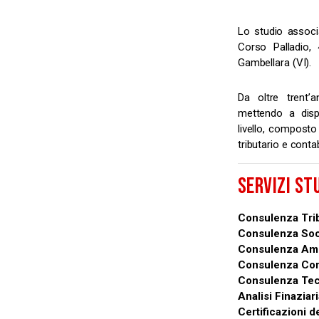
Lo studio associ
Corso Palladio,
Gambellara (VI).
Da oltre trent’a
mettendo a dispo
livello, composto 
tributario e contab
SERVIZI ST
Consulenza Trib
Consulenza Soc
Consulenza Amm
Consulenza Con
Consulenza Tec
Analisi Finaziar
Certificazioni de