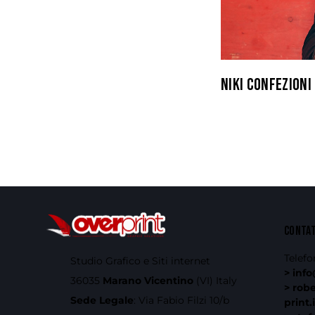
NIKI CONFEZIONI
CONTA
Telefo
Studio Grafico e Siti internet
> info
36035
Marano Vicentino
(VI) Italy
> rob
Sede Legale
: Via Fabio Filzi 10/b
print.i