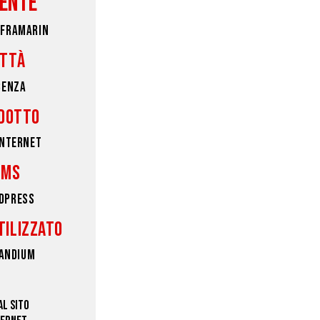
IENTE
 FRAMARIN
ITTÀ
CENZA
DOTTO
INTERNET
CMS
DPRESS
TILIZZATO
LANDIUM
 AL SITO