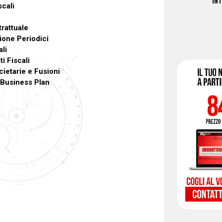
IN
scali
rattuale
sione Periodici
li
i Fiscali
ietarie e Fusioni
 Business Plan