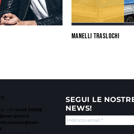
MANELLI TRASLOCHI
TTI
SEGUI LE NOSTR
NEWS!
no:
+39
0445 315368
@over-print.it
erto.zancan@over-
t