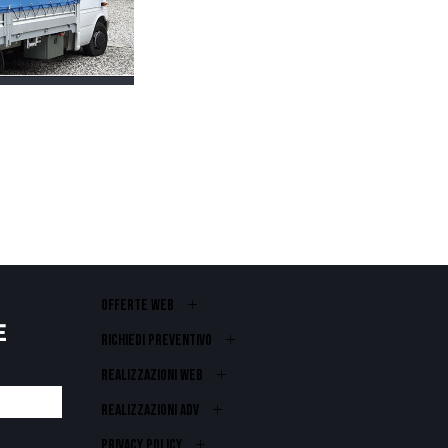
OFFERTE WEB
E
RICHIEDI PREVENTIVO
REALIZZAZIONI WEB
Realizzazioni ADV
PRIVACY POLICY