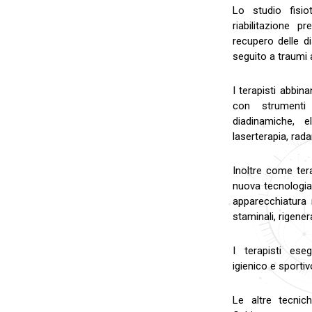
Lo studio fisio
riabilitazione p
recupero delle d
seguito a traumi a
I terapisti abbina
con strumenti 
diadinamiche, el
laserterapia, rad
Inoltre come tera
nuova tecnologia 
apparecchiatura 
staminali, rigene
I terapisti ese
igienico e sportiv
Le altre tecnic