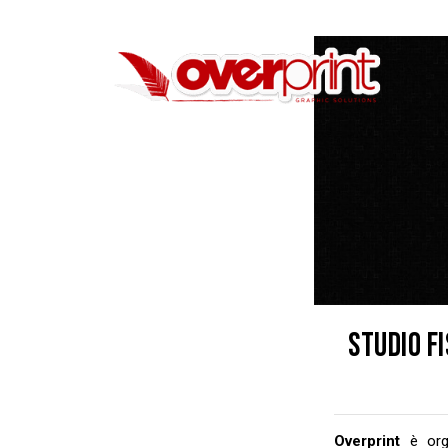
STUDIO F
Overprint
è orgo