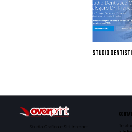
STUDIO DENTIST
CONTA
Telefo
Studio Grafico e Siti internet
> info