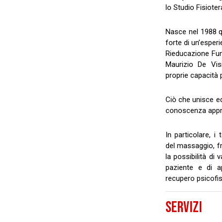
lo Studio Fisioter
Nasce nel 1988 q
forte di un’esper
Rieducazione Fun
Maurizio De Visi
proprie capacità 
Ciò che unisce e
conoscenza appro
In particolare, i
del massaggio, f
la possibilità di
paziente e di ap
recupero psicofis
SERVIZI