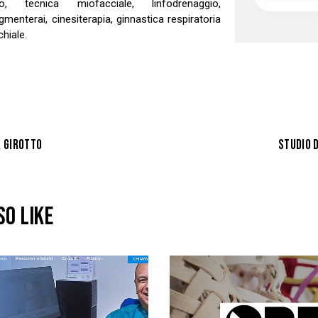
, tecnica miofacciale, linfodrenaggio,
gmenterai, cinesiterapia, ginnastica respiratoria
hiale.
A GIROTTO
STUDIO 
SO LIKE