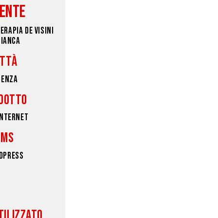
IENTE
ERAPIA DE VISINI
BIANCA
ITTÀ
CENZA
DOTTO
INTERNET
CMS
DPRESS
TILIZZATO