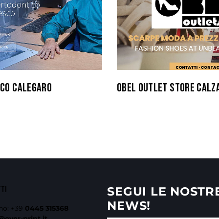
ICO CALEGARO
OBEL OUTLET STORE CALZ
TTI
SEGUI LE NOSTR
NEWS!
no:
+39
0445 315368
@over-print.it