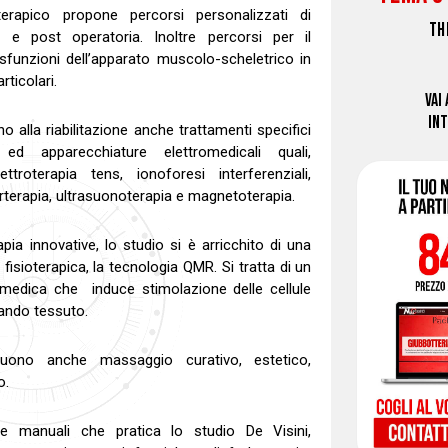
terapico propone percorsi personalizzati di
TH
re e post operatoria. Inoltre percorsi per il
isfunzioni dell’apparato muscolo-scheletrico in
rticolari.
VAI
IN
no alla riabilitazione anche trattamenti specifici
ed apparecchiature elettromedicali quali,
ettroterapia tens, ionoforesi interferenziali,
arterapia, ultrasuonoterapia e magnetoterapia.
pia innovative, lo studio si è arricchito di una
fisioterapica, la tecnologia QMR. Si tratta di un
medica che induce stimolazione delle cellule
rando tessuto.
guono anche massaggio curativo, estetico,
o.
he manuali che pratica lo studio De Visini,