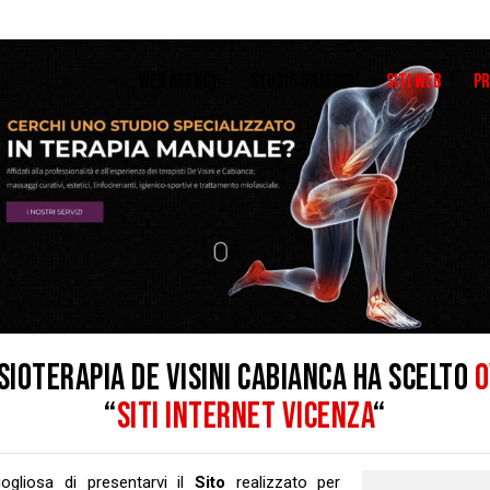
WEB AGENCY
STUDIO GRAFICO
SITI WEB
PR
ISIOTERAPIA DE VISINI CABIANCA HA SCELTO
O
“
SITI INTERNET VICENZA
“
gliosa di presentarvi il
Sito
realizzato per