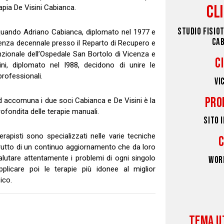
CL
apia De Visini Cabianca.
STUDIO FISIOT
uando Adriano Cabianca, diplomato nel 1977 e
CA
ienza decennale presso il Reparto di Recupero e
zionale dell’Ospedale San Bortolo di Vicenza e
C
ni, diplomato nel l988, decidono di unire le
professionali.
VI
PRO
d accomuna i due soci Cabianca e De Visini è la
fondita delle terapie manuali.
SITO 
 terapisti sono specializzati nelle varie tecniche
rutto di un continuo aggiornamento che da loro
 valutare attentamente i problemi di ogni singolo
WOR
plicare poi le terapie più idonee al miglior
ico.
TEMA U