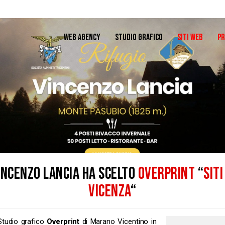
WEB AGENCY
STUDIO GRAFICO
SITI WEB
PR
VINCENZO LANCIA HA SCELTO
OVERPRINT
“
SIT
VICENZA
“
Studio grafico
Overprint
di Marano Vicentino in