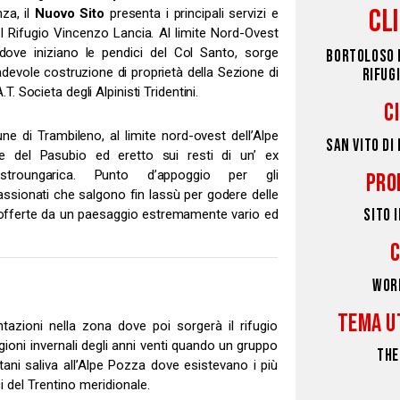
CL
nza, il
Nuovo Sito
presenta i principali servizi e
el Rifugio Vincenzo Lancia. Al limite Nord-Ovest
 dove iniziano le pendici del Col Santo, sorge
BORTOLOSO 
adevole costruzione di proprietà della Sezione di
RIFUG
T. Societa degli Alpinisti Tridentini.
C
e di Trambileno, al limite nord-ovest dell’Alpe
SAN VITO DI
e del Pasubio ed eretto sui resti di un’ ex
ustroungarica. Punto d’appoggio per gli
PRO
ssionati che salgono fin lassù per godere delle
SITO 
i offerte da un paesaggio estremamente vario ed
WOR
TEMA U
tazioni nella zona dove poi sorgerà il rifugio
agioni invernali degli anni venti quando un gruppo
THE
etani saliva all’Alpe Pozza dove esistevano i più
i del Trentino meridionale.