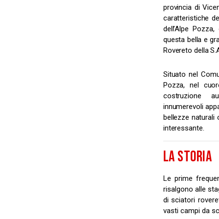
provincia di Vice
caratteristiche d
dell’Alpe Pozza,
questa bella e gr
Rovereto della S.A.
Situato nel Comun
Pozza, nel cuor
costruzione a
innumerevoli appa
bellezze natural
interessante.
LA STORIA
Le prime frequen
risalgono alle st
di sciatori rover
vasti campi da sc