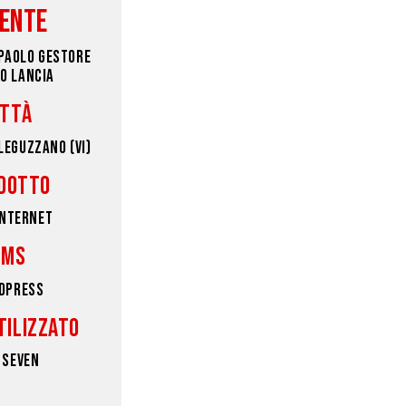
IENTE
PAOLO GESTORE
IO LANCIA
ITTÀ
 LEGUZZANO (VI)
DOTTO
INTERNET
CMS
DPRESS
TILIZZATO
 SEVEN