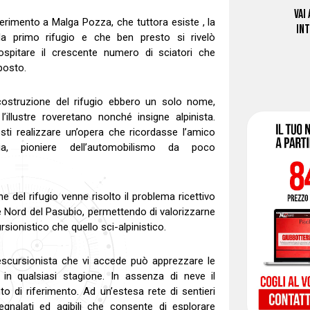
VAI
erimento a Malga Pozza, che tuttora esiste , la
IN
a primo rifugio e che ben presto si rivelò
ospitare il crescente numero di sciatori che
posto.
a costruzione del rifugio ebbero un solo nome,
illustre roveretano nonché insigne alpinista.
osti realizzare un’opera che ricordasse l’amico
ia, pioniere dell’automobilismo da poco
e del rifugio venne risolto il problema ricettivo
re Nord del Pasubio, permettendo di valorizzarne
rsionistico che quello sci-alpinistico.
 l’escursionista che vi accede può apprezzare le
i in qualsiasi stagione. In assenza di neve il
to di riferimento. Ad un’estesa rete di sentieri
gnalati ed agibili che consente di esplorare