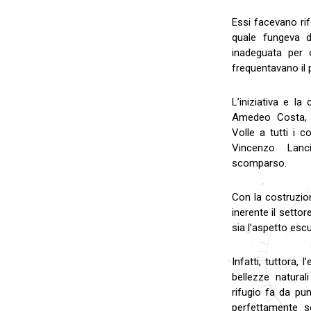
Essi facevano rif
quale fungeva d
inadeguata per 
frequentavano il 
L’iniziativa e l
Amedeo Costa, l’
Volle a tutti i c
Vincenzo Lanc
scomparso.
Con la costruzion
inerente il setto
sia l’aspetto escu
Infatti, tuttora,
bellezze natural
rifugio fa da pun
perfettamente se