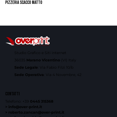
PIZZERIA SCACCO MATTO
Studio Grafico e Siti internet
36035
Marano Vicentino
(VI) Italy
Sede Legale
: Via Fabio Filzi 10/b
Sede Operativa
: Via 4 Novembre, 42
CONTATTI
Telefono:
+39
0445 315368
> info@over-print.it
> roberto.zancan@over-print.it