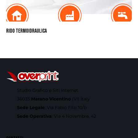
RIDO TERMOIDRAULICA
Studio Grafico e Siti internet
36035
Marano Vicentino
(VI) Italy
Sede Legale
: Via Fabio Filzi 10/b
Sede Operativa
: Via 4 Novembre, 42