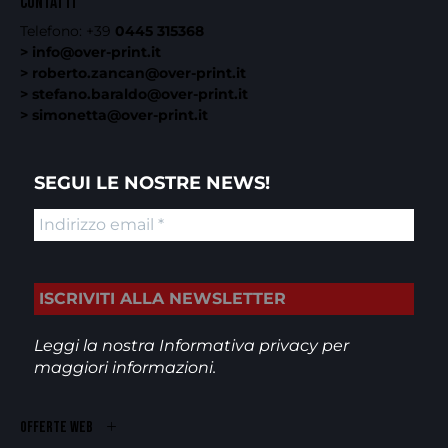
CONTATTI
Telefono:
+39
0445 315368
> info@over-print.it
> roberto.zancan@over-print.it
> stefano.baraldo@over-print.it
> simonetta@over-print.it
SEGUI LE NOSTRE NEWS!
Leggi la nostra
Informativa privacy
per
maggiori informazioni.
OFFERTE WEB