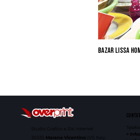
BAZAR LISSA HO
CONTA
Telefo
Studio Grafico e Siti internet
> info
36035
Marano Vicentino
(VI) Italy