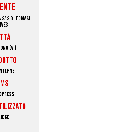
IENTE
A SAS DI TOMASI
IVES
ITTÀ
GNO (VI)
DOTTO
INTERNET
CMS
DPRESS
TILIZZATO
RIDGE