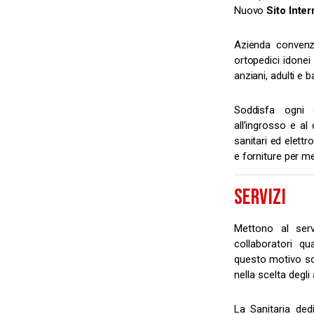
Nuovo
Sito Inter
Azienda convenzi
ortopedici idonei 
anziani, adulti e b
Soddisfa ogni 
all’ingrosso e al 
sanitari ed elettr
e forniture per me
SERVIZI
Mettono al serv
collaboratori qu
questo motivo so
nella scelta degli 
La Sanitaria ded