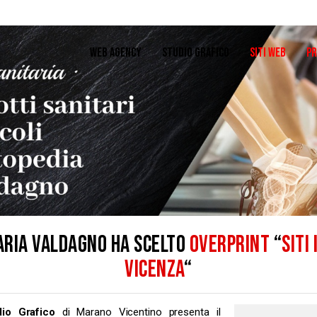
WEB AGENCY
STUDIO GRAFICO
SITI WEB
PR
ARIA VALDAGNO HA SCELTO
OVERPRINT
“
SITI
VICENZA
“
dio Grafico
di Marano Vicentino presenta il