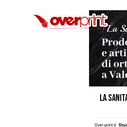
LA SANIT
Over-print.it
Stu