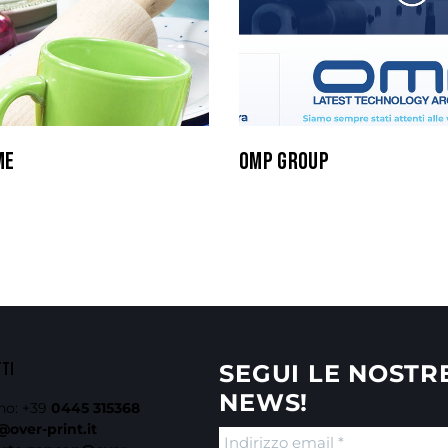
ME
OMP GROUP
TTI
SEGUI LE NOSTR
NEWS!
no:
+39
0445 315368
@over-print.it