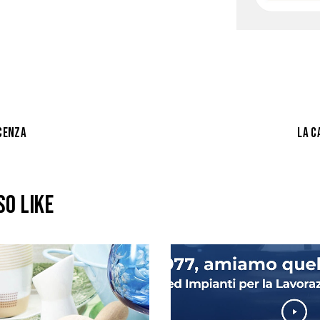
CENZA
LA C
SO LIKE