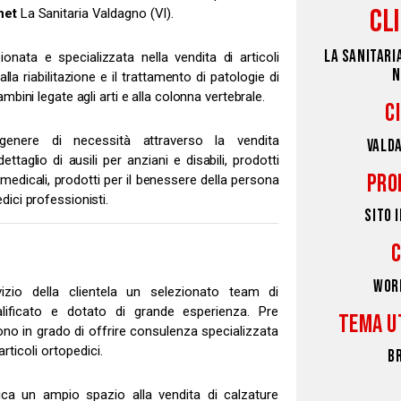
CL
net
La Sanitaria Valdagno (VI).
LA SANITARI
onata e specializzata nella vendita di articoli
N
alla riabilitazione e il trattamento di patologie di
ambini legate agli arti e alla colonna vertebrale.
C
genere di necessità attraverso la vendita
VALDA
dettaglio di ausili per anziani e disabili, prodotti
PRO
omedicali, prodotti per il benessere della persona
dici professionisti.
SITO 
WOR
izio della clientela un selezionato team di
alificato e dotato di grande esperienza. Pre
TEMA U
no in grado di offrire consulenza specializzata
articoli ortopedici.
B
ica un ampio spazio alla vendita di calzature