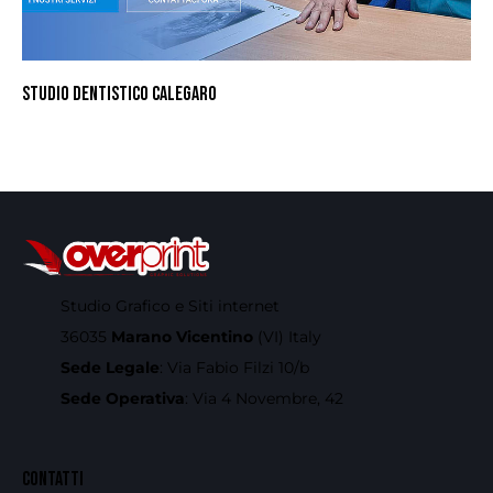
STUDIO DENTISTICO CALEGARO
Studio Grafico e Siti internet
36035
Marano Vicentino
(VI) Italy
Sede Legale
: Via Fabio Filzi 10/b
Sede Operativa
: Via 4 Novembre, 42
CONTATTI