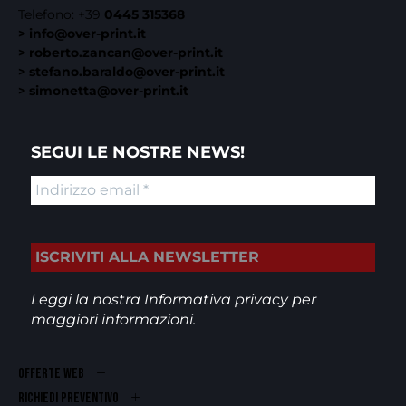
Telefono:
+39
0445 315368
> info@over-print.it
> roberto.zancan@over-print.it
> stefano.baraldo@over-print.it
> simonetta@over-print.it
SEGUI LE NOSTRE NEWS!
Leggi la nostra
Informativa privacy
per
maggiori informazioni.
OFFERTE WEB
RICHIEDI PREVENTIVO