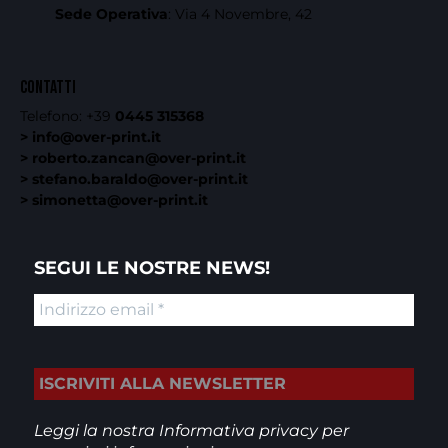
Sede Operativa
: Via 4 Novembre, 42
CONTATTI
Telefono:
+39
0445 315368
> info@over-print.it
> roberto.zancan@over-print.it
> stefano.baraldo@over-print.it
> simonetta@over-print.it
SEGUI LE NOSTRE NEWS!
Leggi la nostra
Informativa privacy
per