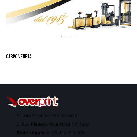
CARPO VENETA
Studio Grafico e Siti internet
36035
Marano Vicentino
(VI) Italy
Sede Legale
: Via Fabio Filzi 10/b