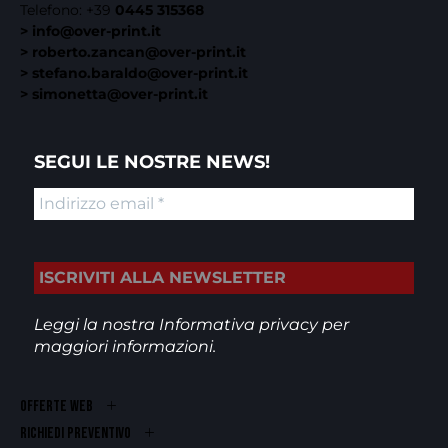
Telefono:
+39
0445 315368
> info@over-print.it
> roberto.zancan@over-print.it
> stefano.baraldo@over-print.it
> simonetta@over-print.it
SEGUI LE NOSTRE NEWS!
Leggi la nostra
Informativa privacy
per
maggiori informazioni.
OFFERTE WEB
RICHIEDI PREVENTIVO