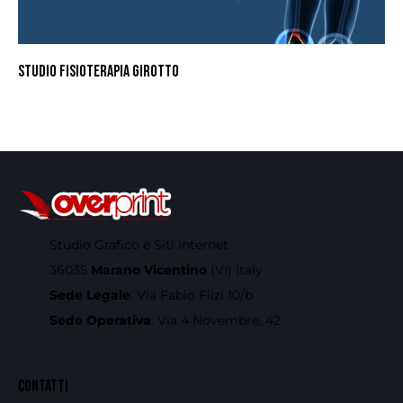
STUDIO FISIOTERAPIA GIROTTO
Studio Grafico e Siti internet
36035
Marano Vicentino
(VI) Italy
Sede Legale
: Via Fabio Filzi 10/b
Sede Operativa
: Via 4 Novembre, 42
CONTATTI